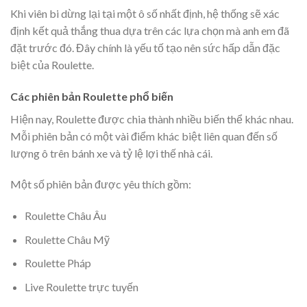
Khi viên bi dừng lại tại một ô số nhất định, hệ thống sẽ xác
định kết quả thắng thua dựa trên các lựa chọn mà anh em đã
đặt trước đó. Đây chính là yếu tố tạo nên sức hấp dẫn đặc
biệt của Roulette.
Các phiên bản Roulette phổ biến
Hiện nay, Roulette được chia thành nhiều biến thể khác nhau.
Mỗi phiên bản có một vài điểm khác biệt liên quan đến số
lượng ô trên bánh xe và tỷ lệ lợi thế nhà cái.
Một số phiên bản được yêu thích gồm:
Roulette Châu Âu
Roulette Châu Mỹ
Roulette Pháp
Live Roulette trực tuyến