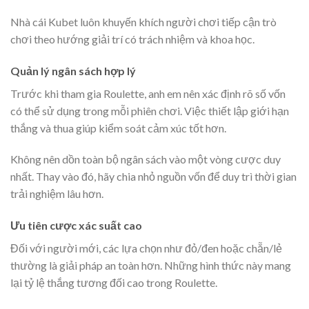
Nhà cái Kubet luôn khuyến khích người chơi tiếp cận trò
chơi theo hướng giải trí có trách nhiệm và khoa học.
Quản lý ngân sách hợp lý
Trước khi tham gia Roulette, anh em nên xác định rõ số vốn
có thể sử dụng trong mỗi phiên chơi. Việc thiết lập giới hạn
thắng và thua giúp kiểm soát cảm xúc tốt hơn.
Không nên dồn toàn bộ ngân sách vào một vòng cược duy
nhất. Thay vào đó, hãy chia nhỏ nguồn vốn để duy trì thời gian
trải nghiệm lâu hơn.
Ưu tiên cược xác suất cao
Đối với người mới, các lựa chọn như đỏ/đen hoặc chẵn/lẻ
thường là giải pháp an toàn hơn. Những hình thức này mang
lại tỷ lệ thắng tương đối cao trong Roulette.