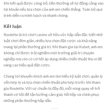
Khi kết quả được công bố, tiền thưởng sẽ tự động cộng vào
tài khoản nếu lựa chọn của anh em chiến thắng. Toàn bộ quá
trình diễn ra minh bạch và nhanh chóng.
Kết luận
Roulette là trò chơi casino sở hữu sức hấp dẫn đặc biệt nhờ
luật chơi đơn giản, nhiều lựa chọn đặt cược và khả năng
mang lại phần thưởng giá trị. Khi tham gia tại Kubet, anh em
không chỉ được trải nghiệm môi trường giải trí chuyên
nghiệp mà còn có cơ hội áp dụng nhiều chiến thuật thú vị để
nâng cao hiệu quả đặt cược.
Chúng tôi khuyến khích anh em tìm hiểu kỹ luật chơi, quản lý
vốn hợp lý và lựa chọn chiến thuật phù hợp trước khi tham
gia Roulette. Với sự chuẩn bị đầy đủ, mỗi vòng quay sẽ trở
thành cơ hội để tận hưởng cảm giác hồi hộp và chinh phục
những phần thưởng hấp dẫn.