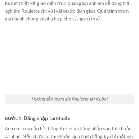
Kubet thiết kế giao diện trực quan giúp anh em dễ dàng trải
nghiệm Roulette chỉ với vài bước đơn giản. Quá trình tham
gia nhanh chóng và phù hợp cho cả người mới.
Hướng dẫn tham gia Roulette tại Kubet
Bước 1: Đăng nhập tài khoản
Anh em truy cập hệ thống Kubet và đăng nhập vào tài khoản
cá nhân. Nếu chưa có tài khoản, quá trình đăng ký chỉ mất vài