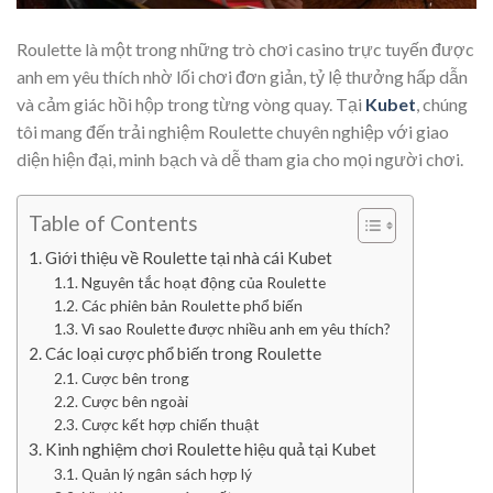
Roulette là một trong những trò chơi casino trực tuyến được
anh em yêu thích nhờ lối chơi đơn giản, tỷ lệ thưởng hấp dẫn
và cảm giác hồi hộp trong từng vòng quay. Tại
Kubet
, chúng
tôi mang đến trải nghiệm Roulette chuyên nghiệp với giao
diện hiện đại, minh bạch và dễ tham gia cho mọi người chơi.
Table of Contents
Giới thiệu về Roulette tại nhà cái Kubet
Nguyên tắc hoạt động của Roulette
Các phiên bản Roulette phổ biến
Vì sao Roulette được nhiều anh em yêu thích?
Các loại cược phổ biến trong Roulette
Cược bên trong
Cược bên ngoài
Cược kết hợp chiến thuật
Kinh nghiệm chơi Roulette hiệu quả tại Kubet
Quản lý ngân sách hợp lý