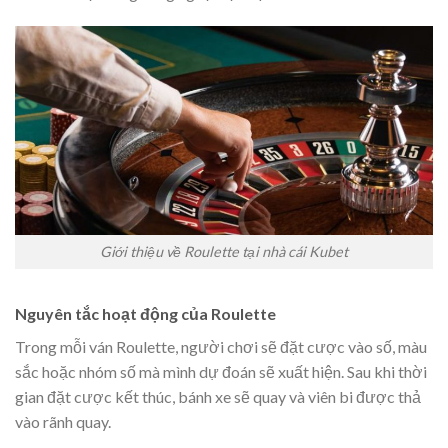
Giới thiệu về Roulette tại nhà cái Kubet
Nguyên tắc hoạt động của Roulette
Trong mỗi ván Roulette, người chơi sẽ đặt cược vào số, màu
sắc hoặc nhóm số mà mình dự đoán sẽ xuất hiện. Sau khi thời
gian đặt cược kết thúc, bánh xe sẽ quay và viên bi được thả
vào rãnh quay.