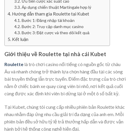
Ưu tiên cược xác suất cao
Áp dụng chiến thuật Martingale hợp lý
Hướng dẫn tham gia Roulette tại Kubet
Bước 1: Đăng nhập tài khoản
Bước 2: Truy cập danh mục casino
Bước 3: Đặt cược và theo dõi kết quả
Kết luận
Giới thiệu về Roulette tại nhà cái Kubet
Roulette
là trò chơi casino nổi tiếng có nguồn gốc từ châu
Âu và nhanh chóng trở thành lựa chọn hàng đầu tại các sòng
bài truyền thống lẫn trực tuyến. Điểm đặc trưng của trò chơi
nằm ở chiếc bánh xe quay cùng viên bi nhỏ, nơi kết quả cuối
cùng được xác định khi viên bi dừng lại ở một ô số bất kỳ.
Tại Kubet, chúng tôi cung cấp nhiều phiên bản Roulette khác
nhau nhằm đáp ứng nhu cầu giải trí đa dạng của anh em. Mỗi
phiên bản đều sở hữu tỷ lệ trả thưởng hấp dẫn và được vận
hành bởi hệ thống công nghệ hiện đại.